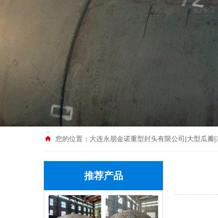
您的位置：
大连永朋金诺重型封头有限公司|大型瓜瓣|
推荐产品