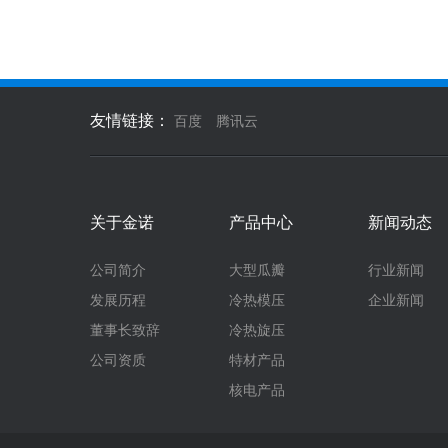
友情链接：
百度
腾讯云
关于金诺
产品中心
新闻动态
公司简介
大型瓜瓣
行业新闻
发展历程
冷热模压
企业新闻
董事长致辞
冷热旋压
公司资质
特材产品
核电产品