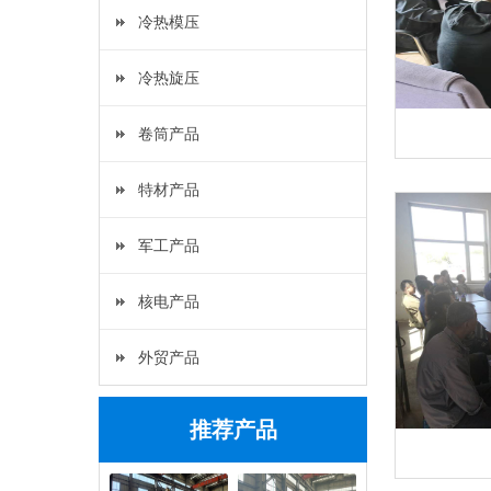
冷热模压
冷热旋压
卷筒产品
特材产品
军工产品
核电产品
外贸产品
推荐产品